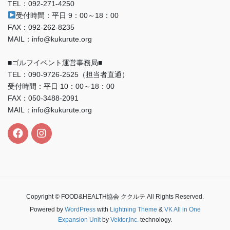
TEL：092-271-4250
受付時間：平日 9：00～18：00
FAX：092-262-8235
MAIL：info@kukurute.org
■ゴルフイベント運営事務局■
TEL：090‐9726‐2525（担当者直通）
受付時間：平日 10：00～18：00
FAX：050-3488-2091
MAIL：info@kukurute.org
Copyright © FOOD&HEALTH協会 ククルテ All Rights Reserved.
Powered by
WordPress
with
Lightning Theme
&
VK All in One
Expansion Unit
by
Vektor,Inc.
technology.