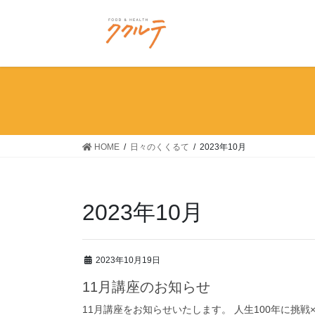
コ
ナ
ン
ビ
テ
ゲ
ン
ー
ツ
シ
に
ョ
移
ン
動
に
移
HOME
日々のくくるて
2023年10月
動
2023年10月
2023年10月19日
11月講座のお知らせ
11月講座をお知らせいたします。 人生100年に挑戦×料理