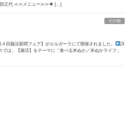
部正代 ≪≪メニュー≫≫◈ […]
その他
第４回脳活新聞フェア】がエルガーラにて開催されました。
詳
ースでは、【腸活】をテーマに「食べる米ぬか／米ぬかライフ」