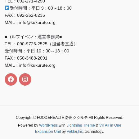
TEL：092-271-4250
受付時間：平日 9：00～18：00
FAX：092-262-8235
MAIL：info@kukurute.org
■ゴルフイベント運営事務局■
TEL：090‐9726‐2525（担当者直通）
受付時間：平日 10：00～18：00
FAX：050-3488-2091
MAIL：info@kukurute.org
Copyright © FOOD&HEALTH協会 ククルテ All Rights Reserved.
Powered by
WordPress
with
Lightning Theme
&
VK All in One
Expansion Unit
by
Vektor,Inc.
technology.