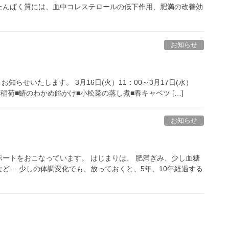
たんぱく質には、血中コレステロールの低下作用、肥満の改善効
お知らせ
らせいたします。 3月16日(火）11：00～3月17日(水）
な稲荷■鰆のわかめ餡かけ■小松菜の蒸し煮■春キャベツ […]
お知らせ
ートをおこなっています。 はじまりは、 肥満ぎみ、少し血糖
ど… 少しの体調変化でも、放っておくと、5年、10年経過する