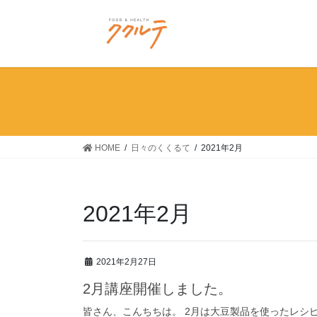
コ
ナ
ン
ビ
テ
ゲ
ン
ー
ツ
シ
に
ョ
移
ン
動
に
移
HOME
日々のくくるて
2021年2月
動
2021年2月
2021年2月27日
2月講座開催しました。
皆さん、こんちちは。 2月は大豆製品を使ったレシ