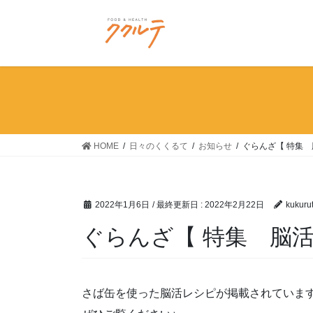
コ
ナ
ン
ビ
テ
ゲ
ン
ー
ツ
シ
に
ョ
移
ン
動
に
移
HOME
日々のくくるて
お知らせ
ぐらんざ【 特集
動
2022年1月6日
/ 最終更新日 :
2022年2月22日
kukuru
ぐらんざ【 特集 脳
さば缶を使った脳活レシピが掲載されていま