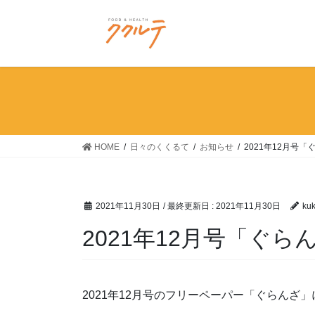
コ
ナ
ン
ビ
テ
ゲ
ン
ー
ツ
シ
に
ョ
移
ン
動
に
移
HOME
日々のくくるて
お知らせ
2021年12月号
動
2021年11月30日
/ 最終更新日 :
2021年11月30日
kuk
2021年12月号「ぐら
2021年12月号のフリーペーパー「ぐらんざ