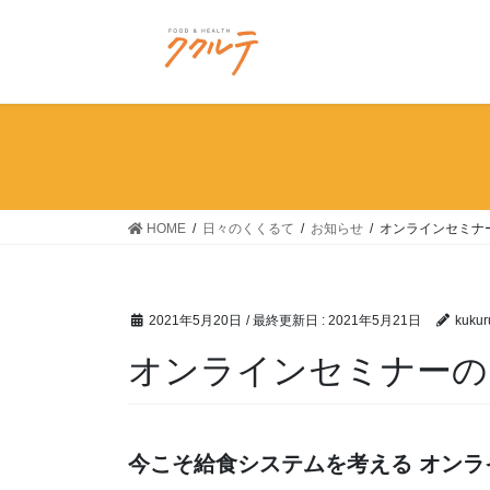
コ
ナ
ン
ビ
テ
ゲ
ン
ー
ツ
シ
に
ョ
移
ン
動
に
移
HOME
日々のくくるて
お知らせ
オンラインセミナ
動
2021年5月20日
/ 最終更新日 :
2021年5月21日
kukur
オンラインセミナーの
今こそ給食システムを考える オンラ