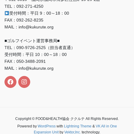
TEL：092-271-4250
受付時間：平日 9：00～18：00
FAX：092-262-8235
MAIL：info@kukurute.org
■ゴルフイベント運営事務局■
TEL：090‐9726‐2525（担当者直通）
受付時間：平日 10：00～18：00
FAX：050-3488-2091
MAIL：info@kukurute.org
Copyright © FOOD&HEALTH協会 ククルテ All Rights Reserved.
Powered by
WordPress
with
Lightning Theme
&
VK All in One
Expansion Unit
by
Vektor,Inc.
technology.