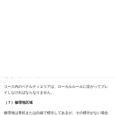
（４） 距離計測器の使用
ＧＰＳを含む、距離計測器の使用を認めます。高低差が表示され
てもペナルティとはしません。
（５）特設ティの使用
二人ともティショットがOBの場合、使用ティに関わらず、特設テ
ィの使用を許可します。その場合、それぞれが次のいずれを選択
しても良い事とします。
①その場で、1打罰で打ち直し
②特設ティからの打ち直し
（６）ペナルティエリア
コース内のペナルティエリアは、ローカルルールに従がってプレ
イしなければならなりません。
（７）修理地区域
修理地は青杭または白線で標示してあるが、その標示がない場合